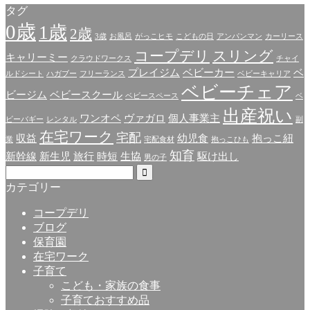
タグ
0歳
1歳
2歳
3歳
お風呂
がっこヒモ
こどもの日
アンパンマン
カーリース
コープデリ
スリング
キャリーミー
クラウドワークス
チャイ
プレイジム
ベビーカー
ベ
ルドシート
ハガブー
フリーランス
ベビーキャリア
ベビーチェア
ビージム
ベビースクール
ベビースペース
ベ
出産祝い
ワンオペ
ヴァガロ
個人事業主
ビーバギー
レンタル
副
在宅ワーク
宅配
収益
幼児食
抱っこ紐
業
宅配食材
抱っこひも
知育
新幹線
新生児
旅行
時短
生協
駆け出し
男の子
カテゴリー
コープデリ
ブログ
保育園
在宅ワーク
子育て
こども・家族の食事
子育ておすすめ品