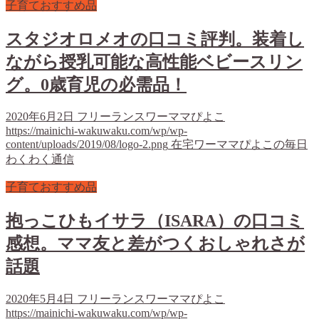
子育ておすすめ品
スタジオロメオの口コミ評判。装着し
ながら授乳可能な高性能ベビースリン
グ。0歳育児の必需品！
2020年6月2日
フリーランスワーママぴよこ
https://mainichi-wakuwaku.com/wp/wp-
content/uploads/2019/08/logo-2.png
在宅ワーママぴよこの毎日
わくわく通信
子育ておすすめ品
抱っこひもイサラ（ISARA）の口コミ
感想。ママ友と差がつくおしゃれさが
話題
2020年5月4日
フリーランスワーママぴよこ
https://mainichi-wakuwaku.com/wp/wp-