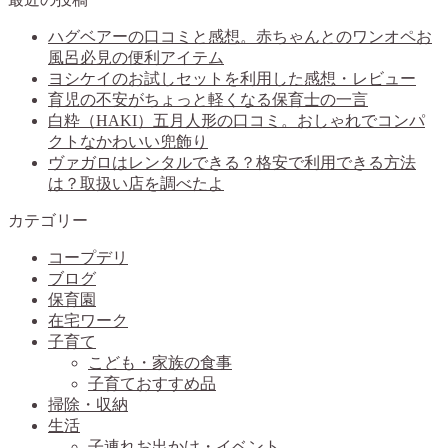
ハグベアーの口コミと感想。赤ちゃんとのワンオペお
風呂必見の便利アイテム
ヨシケイのお試しセットを利用した感想・レビュー
育児の不安がちょっと軽くなる保育士の一言
白粋（HAKI）五月人形の口コミ。おしゃれでコンパ
クトなかわいい兜飾り
ヴァガロはレンタルできる？格安で利用できる方法
は？取扱い店を調べたよ
カテゴリー
コープデリ
ブログ
保育園
在宅ワーク
子育て
こども・家族の食事
子育ておすすめ品
掃除・収納
生活
子連れお出かけ・イベント