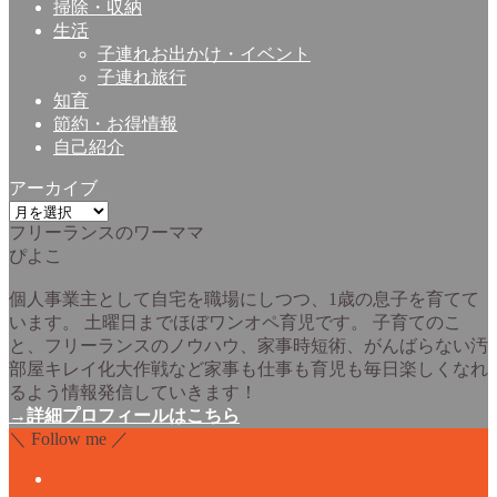
掃除・収納
生活
子連れお出かけ・イベント
子連れ旅行
知育
節約・お得情報
自己紹介
アーカイブ
ア
フリーランスのワーママ
ー
ぴよこ
カ
イ
個人事業主として自宅を職場にしつつ、1歳の息子を育てて
ブ
います。 土曜日までほぼワンオペ育児です。 子育てのこ
と、フリーランスのノウハウ、家事時短術、がんばらない汚
部屋キレイ化大作戦など家事も仕事も育児も毎日楽しくなれ
るよう情報発信していきます！
→詳細プロフィールはこちら
＼ Follow me ／