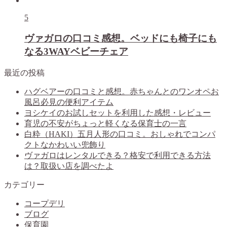
5
ヴァガロの口コミ感想。ベッドにも椅子にも
なる3WAYベビーチェア
最近の投稿
ハグベアーの口コミと感想。赤ちゃんとのワンオペお
風呂必見の便利アイテム
ヨシケイのお試しセットを利用した感想・レビュー
育児の不安がちょっと軽くなる保育士の一言
白粋（HAKI）五月人形の口コミ。おしゃれでコンパ
クトなかわいい兜飾り
ヴァガロはレンタルできる？格安で利用できる方法
は？取扱い店を調べたよ
カテゴリー
コープデリ
ブログ
保育園