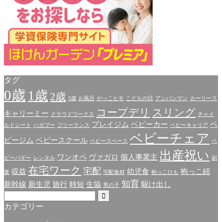
タグ
0歳
1歳
2歳
3歳
お風呂
がっこヒモ
こどもの日
アンパンマン
カーリース
コープデリ
スリング
キャリーミー
クラウドワークス
チャイ
プレイジム
ベビーカー
ベ
ルドシート
ハガブー
フリーランス
ベビーキャリア
ベビーチェア
ビージム
ベビースクール
ベビースペース
ベ
出産祝い
ワンオペ
ヴァガロ
個人事業主
ビーバギー
レンタル
副
在宅ワーク
宅配
収益
幼児食
抱っこ紐
業
宅配食材
抱っこひも
知育
新幹線
新生児
旅行
時短
生協
駆け出し
男の子
カテゴリー