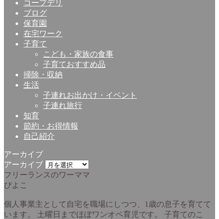
コープデリ
ブログ
保育園
在宅ワーク
子育て
こども・家族の食事
子育ておすすめ品
掃除・収納
生活
子連れお出かけ・イベント
子連れ旅行
知育
節約・お得情報
自己紹介
アーカイブ
アーカイブ
フリーランスのワーママ
ぴよこ
個人事業主として自宅を職場にしつつ、1歳の息子を育てて
います。 土曜日までほぼワンオペ育児です。 子育てのこ