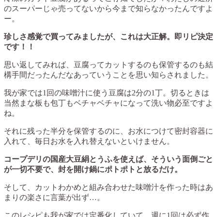
のスーパーじゃ売ってないから今まで知らなかったんですよ
ー。
珍しさ感覚で買ってみましたが、これは大正解。即リピ決定
です！！
思い返してみれば、豆腐ってカットするのも保管するのも結
構手間だったんだなあっていうことを思い知らされました。
我が家では1回の味噌汁に使う豆腐は2分の1丁。切るときは
当然まな板も包丁もベチャベチャになって洗い物必至ですよ
ね。
それに残った半分を保管するのに、お水につけて密封容器に
入れて、毎日お水を入れ替えないといけません。
コープデリの国産大豆絹とうふを使えば、そういう面倒ごと
が一切不要で、封を開け鍋にポトポトと放るだけ。
そして、カットわかめと組み合わせた味噌汁を作った時はあ
まりの楽さに言葉が出ず…。
このレシピも我が家では定番化していて、週に1回は必ず作