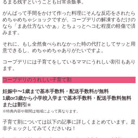
るまる残すということも日常茶飯事。
がんばって手間をかけて作った料理にそんな反応をされたら
めちゃめちゃショックですが、コープデリの解凍するだけの
なら「まあ仕方ないかぁ」とちょっとヘコむ程度の軽傷で済
みます。
それに、もし全然食べられなかった時の代打としてサッと用
意できるし、めちゃめちゃありがたいですよ。
コープデリには子育てをしているママにうれしい割引もあり
ます。
コープデリのうれしい子育て割
妊娠中〜1歳まで
基本手数料・配送手数料が無料
1歳or3歳から小学校入学まで
基本手数料・配送手数料無料
または割引
※
※特典内容や期間は地域によって異なります。
子育て割については以下の記事に詳しくまとめています。是
非チェックしてみてくださいね！