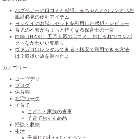
ハグベアーの口コミと感想。赤ちゃんとのワンオペお
風呂必見の便利アイテム
ヨシケイのお試しセットを利用した感想・レビュー
育児の不安がちょっと軽くなる保育士の一言
白粋（HAKI）五月人形の口コミ。おしゃれでコンパ
クトなかわいい兜飾り
ヴァガロはレンタルできる？格安で利用できる方法
は？取扱い店を調べたよ
カテゴリー
コープデリ
ブログ
保育園
在宅ワーク
子育て
こども・家族の食事
子育ておすすめ品
掃除・収納
生活
子連れお出かけ・イベント