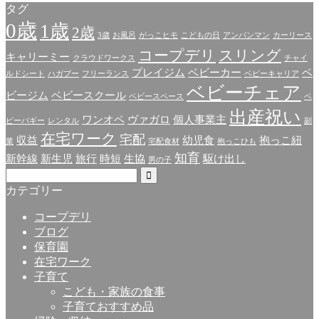
タグ
0歳
1歳
2歳
3歳
お風呂
がっこヒモ
こどもの日
アンパンマン
カーリース
コープデリ
スリング
キャリーミー
クラウドワークス
チャイ
プレイジム
ベビーカー
ベ
ルドシート
ハガブー
フリーランス
ベビーキャリア
ベビーチェア
ビージム
ベビースクール
ベビースペース
ベ
出産祝い
ワンオペ
ヴァガロ
個人事業主
ビーバギー
レンタル
副
在宅ワーク
宅配
収益
幼児食
抱っこ紐
業
宅配食材
抱っこひも
知育
新幹線
新生児
旅行
時短
生協
駆け出し
男の子
カテゴリー
コープデリ
ブログ
保育園
在宅ワーク
子育て
こども・家族の食事
子育ておすすめ品