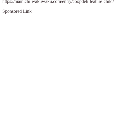
https://mainichi-wakuwaku.com/entry/coopdeli-feature-child/
Sponsored Link