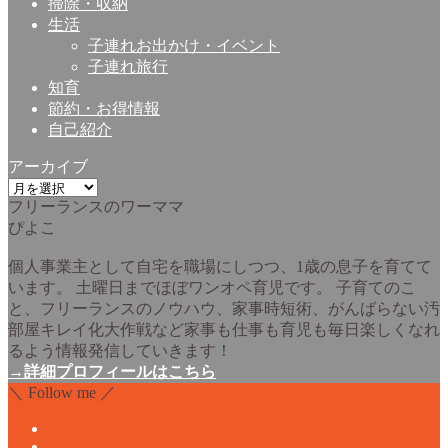
掃除・収納
生活
子連れお出かけ・イベント
子連れ旅行
知育
節約・お得情報
自己紹介
アーカイブ
ア
フリーランスのワーママ
ー
ぴよこ
カ
イ
個人事業主として自宅を職場にしつつ、1歳の息子を育てて
ブ
います。 土曜日までほぼワンオペ育児です。 子育てのこ
と、フリーランスのノウハウ、家事時短術、がんばらない汚
部屋キレイ化大作戦など家事も仕事も育児も毎日楽しくなれ
るよう情報発信していきます！
→詳細プロフィールはこちら
＼ Follow me ／