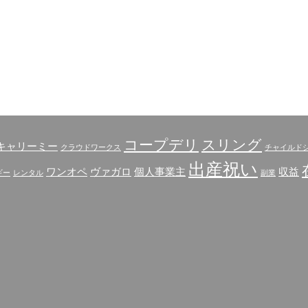
コープデリ
スリング
キャリーミー
クラウドワークス
チャイルド
出産祝い
ワンオペ
ヴァガロ
個人事業主
収益
ギー
レンタル
副業