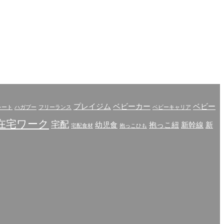
プレイジム
ベビーカー
ベビー
シート
ハガブー
フリーランス
ベビーキャリア
在宅ワーク
宅配
幼児食
抱っこ紐
新幹線
新
宅配食材
抱っこひも