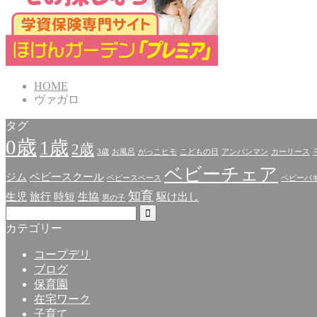
HOME
ヴァガロ
タグ
0歳
1歳
2歳
3歳
お風呂
がっこヒモ
こどもの日
アンパンマン
カーリース
ベビーチェア
ジム
ベビースクール
ベビースペース
ベビーバ
知育
生児
旅行
時短
生協
駆け出し
男の子
カテゴリー
コープデリ
ブログ
保育園
在宅ワーク
子育て