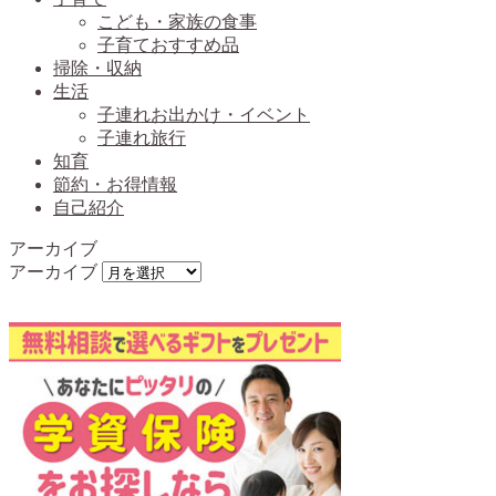
こども・家族の食事
子育ておすすめ品
掃除・収納
生活
子連れお出かけ・イベント
子連れ旅行
知育
節約・お得情報
自己紹介
アーカイブ
アーカイブ