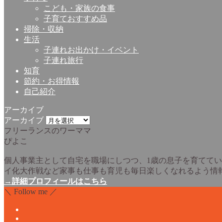
こども・家族の食事
子育ておすすめ品
掃除・収納
生活
子連れお出かけ・イベント
子連れ旅行
知育
節約・お得情報
自己紹介
アーカイブ
アーカイブ
フリーランスのワーママ
ぴよこ
個人事業主として自宅を職場にしつつ、1歳の息子を育ててい
イ化大作戦など家事も仕事も育児も毎日楽しくなれるよう情
→詳細プロフィールはこちら
＼ Follow me ／