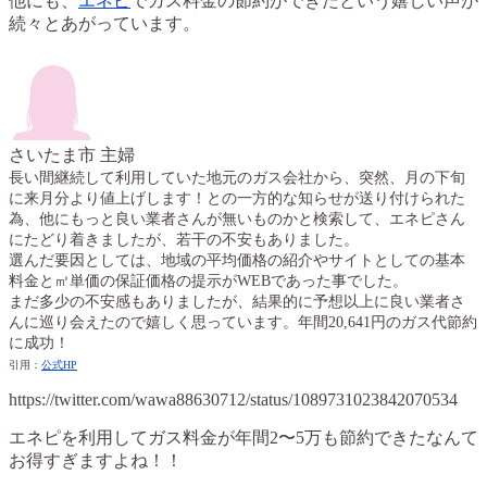
他にも、
エネピ
でガス料金の節約ができたという嬉しい声が
続々とあがっています。
さいたま市 主婦
長い間継続して利用していた地元のガス会社から、突然、月の下旬
に来月分より値上げします！との一方的な知らせが送り付けられた
為、他にもっと良い業者さんが無いものかと検索して、エネピさん
にたどり着きましたが、若干の不安もありました。
選んだ要因としては、地域の平均価格の紹介やサイトとしての基本
料金と㎥単価の保証価格の提示がWEBであった事でした。
まだ多少の不安感もありましたが、結果的に予想以上に良い業者さ
んに巡り会えたので嬉しく思っています。年間20,641円のガス代節約
に成功！
引用：
公式HP
https://twitter.com/wawa88630712/status/1089731023842070534
エネピを利用してガス料金が年間2〜5万も節約できたなんて
お得すぎますよね！！