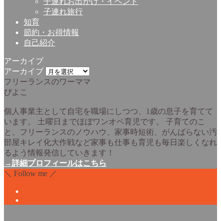
子連れお出かけ・イベント
子連れ旅行
知育
節約・お得情報
自己紹介
アーカイブ
アーカイブ
フリーランスのワーママ
ぴよこ
個人事業主として自宅を職場にしつつ、1歳の息子を育てて
います。 土曜日までほぼワンオペ育児です。 子育てのこ
と、フリーランスのノウハウ、家事時短術、がんばらない汚
部屋キレイ化大作戦など家事も仕事も育児も毎日楽しくなれ
るよう情報発信していきます！
→詳細プロフィールはこちら
＼ Follow me ／