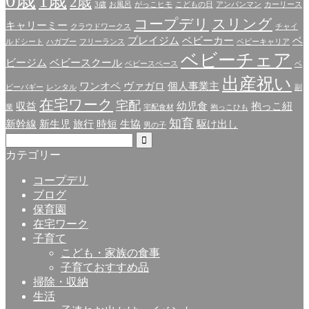
1歳
2歳
3歳
お風呂
がっこヒモ
こどもの日
アンパンマン
カーリース
コープデリ
スリング
キャリーミー
クラウドワークス
チャイ
プレイジム
ベビーカー
ベ
ルドシート
ハガブー
フリーランス
ベビーキャリア
ベビーチェア
ビージム
ベビースクール
ベビースペース
ベ
出産祝い
ワンオペ
ヴァガロ
個人事業主
ビーバギー
レンタル
副
在宅ワーク
宅配
収益
幼児食
抱っこ紐
業
宅配食材
抱っこひも
知育
新幹線
新生児
旅行
時短
生協
駆け出し
男の子
カテゴリー
コープデリ
ブログ
保育園
在宅ワーク
子育て
こども・家族の食事
子育ておすすめ品
掃除・収納
生活