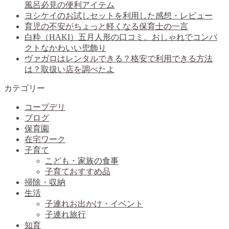
風呂必見の便利アイテム
ヨシケイのお試しセットを利用した感想・レビュー
育児の不安がちょっと軽くなる保育士の一言
白粋（HAKI）五月人形の口コミ。おしゃれでコンパ
クトなかわいい兜飾り
ヴァガロはレンタルできる？格安で利用できる方法
は？取扱い店を調べたよ
カテゴリー
コープデリ
ブログ
保育園
在宅ワーク
子育て
こども・家族の食事
子育ておすすめ品
掃除・収納
生活
子連れお出かけ・イベント
子連れ旅行
知育