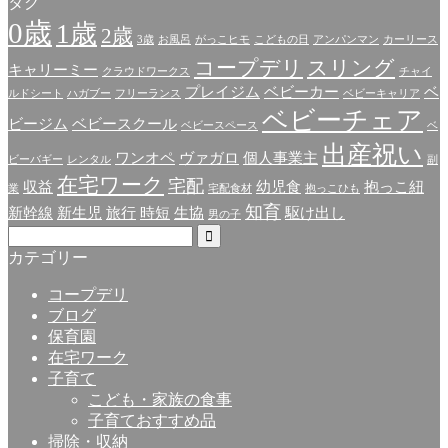
タグ
0歳
1歳
2歳
3歳
お風呂
がっこヒモ
こどもの日
アンパンマン
カーリース
コープデリ
スリング
キャリーミー
クラウドワークス
チャイ
プレイジム
ベビーカー
ベ
ルドシート
ハガブー
フリーランス
ベビーキャリア
ベビーチェア
ビージム
ベビースクール
ベビースペース
ベ
出産祝い
ワンオペ
ヴァガロ
個人事業主
ビーバギー
レンタル
副
在宅ワーク
宅配
収益
幼児食
抱っこ紐
業
宅配食材
抱っこひも
知育
新幹線
新生児
旅行
時短
生協
駆け出し
男の子
カテゴリー
コープデリ
ブログ
保育園
在宅ワーク
子育て
こども・家族の食事
子育ておすすめ品
掃除・収納