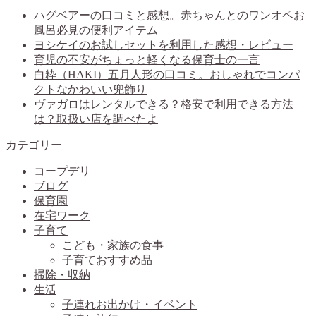
ハグベアーの口コミと感想。赤ちゃんとのワンオペお
風呂必見の便利アイテム
ヨシケイのお試しセットを利用した感想・レビュー
育児の不安がちょっと軽くなる保育士の一言
白粋（HAKI）五月人形の口コミ。おしゃれでコンパ
クトなかわいい兜飾り
ヴァガロはレンタルできる？格安で利用できる方法
は？取扱い店を調べたよ
カテゴリー
コープデリ
ブログ
保育園
在宅ワーク
子育て
こども・家族の食事
子育ておすすめ品
掃除・収納
生活
子連れお出かけ・イベント