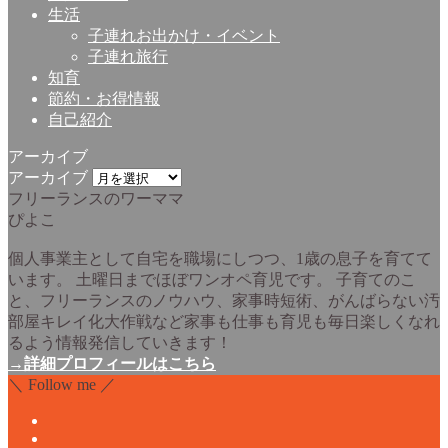
生活
子連れお出かけ・イベント
子連れ旅行
知育
節約・お得情報
自己紹介
アーカイブ
アーカイブ
フリーランスのワーママ
ぴよこ
個人事業主として自宅を職場にしつつ、1歳の息子を育てて
います。 土曜日までほぼワンオペ育児です。 子育てのこ
と、フリーランスのノウハウ、家事時短術、がんばらない汚
部屋キレイ化大作戦など家事も仕事も育児も毎日楽しくなれ
るよう情報発信していきます！
→詳細プロフィールはこちら
＼ Follow me ／