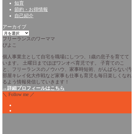
知育
節約・お得情報
自己紹介
アーカイブ
ア
フリーランスのワーママ
ー
ぴよこ
カ
イ
個人事業主として自宅を職場にしつつ、1歳の息子を育てて
ブ
います。 土曜日までほぼワンオペ育児です。 子育てのこ
と、フリーランスのノウハウ、家事時短術、がんばらない汚
部屋キレイ化大作戦など家事も仕事も育児も毎日楽しくなれ
るよう情報発信していきます！
→詳細プロフィールはこちら
＼ Follow me ／