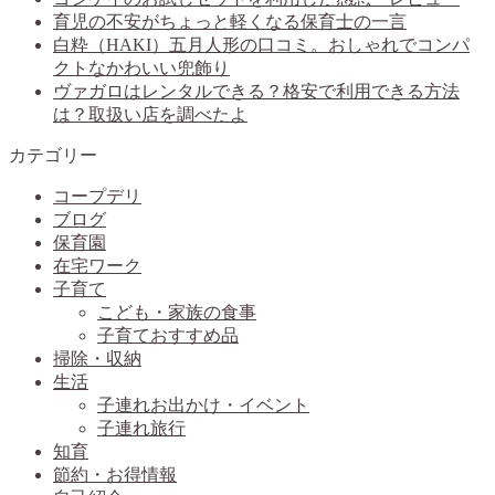
育児の不安がちょっと軽くなる保育士の一言
白粋（HAKI）五月人形の口コミ。おしゃれでコンパ
クトなかわいい兜飾り
ヴァガロはレンタルできる？格安で利用できる方法
は？取扱い店を調べたよ
カテゴリー
コープデリ
ブログ
保育園
在宅ワーク
子育て
こども・家族の食事
子育ておすすめ品
掃除・収納
生活
子連れお出かけ・イベント
子連れ旅行
知育
節約・お得情報