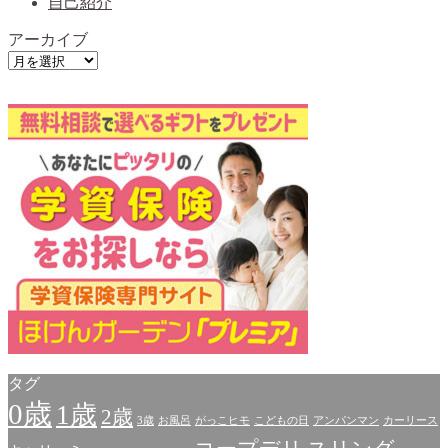
自己紹介
アーカイブ
ア
ー
カ
イ
ブ
タグ
0歳
1歳
2歳
3歳
お風呂
がっこヒモ
こどもの日
アンパンマン
カーリース