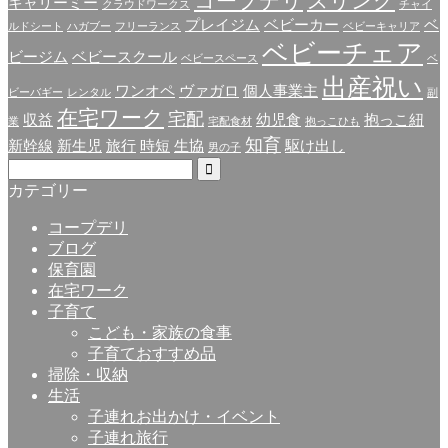
コープデリ
スリング
キャリーミー
クラウドワークス
チャイ
プレイジム
ベビーカー
ベ
ルドシート
ハガブー
フリーランス
ベビーキャリア
ベビーチェア
ビージム
ベビースクール
ベビースペース
ベ
出産祝い
ワンオペ
ヴァガロ
個人事業主
ビーバギー
レンタル
副
在宅ワーク
宅配
収益
幼児食
抱っこ紐
業
宅配食材
抱っこひも
知育
新幹線
新生児
旅行
時短
生協
駆け出し
男の子
カテゴリー
コープデリ
ブログ
保育園
在宅ワーク
子育て
こども・家族の食事
子育ておすすめ品
掃除・収納
生活
子連れお出かけ・イベント
子連れ旅行