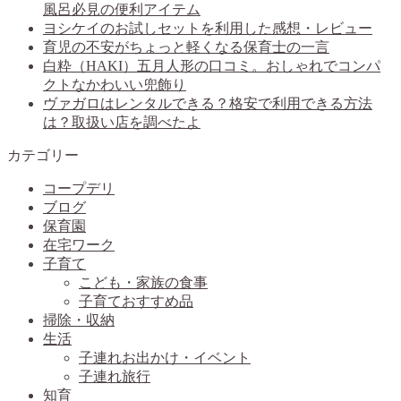
風呂必見の便利アイテム
ヨシケイのお試しセットを利用した感想・レビュー
育児の不安がちょっと軽くなる保育士の一言
白粋（HAKI）五月人形の口コミ。おしゃれでコンパ
クトなかわいい兜飾り
ヴァガロはレンタルできる？格安で利用できる方法
は？取扱い店を調べたよ
カテゴリー
コープデリ
ブログ
保育園
在宅ワーク
子育て
こども・家族の食事
子育ておすすめ品
掃除・収納
生活
子連れお出かけ・イベント
子連れ旅行
知育