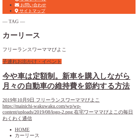
お問い合わせ
サイトマップ
― TAG ―
カーリース
フリーランスワーママぴよこ
子連れお出かけ・イベント
今や車は定額制。新車を購入しながら
月々の自動車の維持費を節約する方法
2019年10月9日
フリーランスワーママぴよこ
https://mainichi-wakuwaku.com/wp/wp-
content/uploads/2019/08/logo-2.png
在宅ワーママぴよこの毎日
わくわく通信
HOME
カーリース