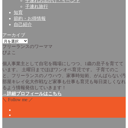
子連れお出かけ・イベント
子連れ旅行
知育
節約・お得情報
自己紹介
アーカイブ
ア
フリーランスのワーママ
ー
ぴよこ
カ
イ
個人事業主として自宅を職場にしつつ、1歳の息子を育てて
ブ
います。 土曜日までほぼワンオペ育児です。 子育てのこ
と、フリーランスのノウハウ、家事時短術、がんばらない汚
部屋キレイ化大作戦など家事も仕事も育児も毎日楽しくなれ
るよう情報発信していきます！
→詳細プロフィールはこちら
＼ Follow me ／