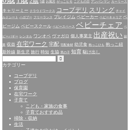
2歳
3歳
お風呂
がっこヒモ
こどもの日
アンパンマン
カーリース
コープデリ
スリング
キャリーミー
クラウドワークス
チャイ
プレイジム
ベビーカー
ベ
ルドシート
ハガブー
フリーランス
ベビーキャリア
ベビーチェア
ビージム
ベビースクール
ベビースペース
ベ
出産祝い
ワンオペ
ヴァガロ
個人事業主
ビーバギー
レンタル
副
在宅ワーク
宅配
収益
幼児食
抱っこ紐
業
宅配食材
抱っこひも
知育
新幹線
新生児
旅行
時短
生協
駆け出し
男の子
カテゴリー
コープデリ
ブログ
保育園
在宅ワーク
子育て
こども・家族の食事
子育ておすすめ品
掃除・収納
生活