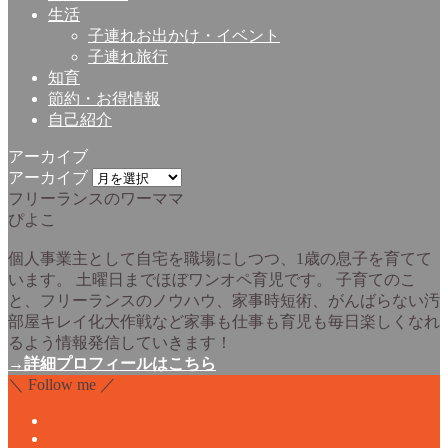
生活
子連れお出かけ・イベント
子連れ旅行
知育
節約・お得情報
自己紹介
アーカイブ
アーカイブ
フリーランスのワーママ
ぴよこ
個人事業主として自宅を職場にしつつ、1歳の息子を育てて
います。 土曜日までほぼワンオペ育児です。 子育てのこ
と、フリーランスのノウハウ、家事時短術、がんばらない汚
部屋キレイ化大作戦など家事も仕事も育児も毎日楽しくなれ
るよう情報発信していきます！
→詳細プロフィールはこちら
＼ Follow me ／