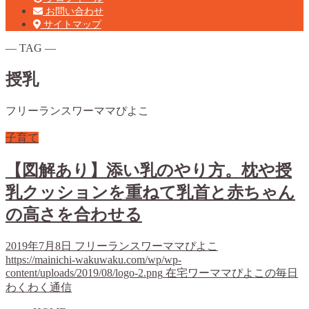
お問い合わせ
サイトマップ
― TAG ―
授乳
フリーランスワーママぴよこ
子育て
【図解あり】添い乳のやり方。枕や授
乳クッションを重ねて乳首と赤ちゃん
の高さを合わせる
2019年7月8日
フリーランスワーママぴよこ
https://mainichi-wakuwaku.com/wp/wp-
content/uploads/2019/08/logo-2.png
在宅ワーママぴよこの毎日
わくわく通信