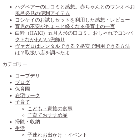
ハグベアーの口コミと感想。赤ちゃんとのワンオペお
風呂必見の便利アイテム
ヨシケイのお試しセットを利用した感想・レビュー
育児の不安がちょっと軽くなる保育士の一言
白粋（HAKI）五月人形の口コミ。おしゃれでコンパ
クトなかわいい兜飾り
ヴァガロはレンタルできる？格安で利用できる方法
は？取扱い店を調べたよ
カテゴリー
コープデリ
ブログ
保育園
在宅ワーク
子育て
こども・家族の食事
子育ておすすめ品
掃除・収納
生活
子連れお出かけ・イベント