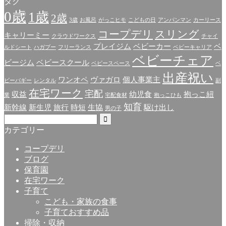
タグ
0歳
1歳
2歳
3歳
お風呂
がっこヒモ
こどもの日
アンパンマン
カーリース
コープデリ
スリング
キャリーミー
クラウドワークス
チャイ
プレイジム
ベビーカー
ベ
ルドシート
ハガブー
フリーランス
ベビーキャリア
ベビーチェア
ビージム
ベビースクール
ベビースペース
ベ
出産祝い
ワンオペ
ヴァガロ
個人事業主
ビーバギー
レンタル
副
在宅ワーク
宅配
収益
幼児食
抱っこ紐
業
宅配食材
抱っこひも
知育
新幹線
新生児
旅行
時短
生協
駆け出し
男の子
カテゴリー
コープデリ
ブログ
保育園
在宅ワーク
子育て
こども・家族の食事
子育ておすすめ品
掃除・収納